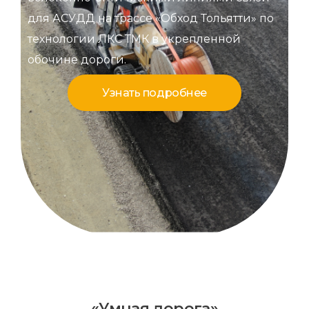
для АСУДД на трассе «Обход Тольятти» по
технологии ЛКС ТМК в укрепленной
обочине дороги.
Узнать подробнее
«Умная дорога»