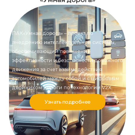
ПАК«Умная дорога» – проект по
внедрению интеллектуальной системы,
обеспечивающий повышение
эффективности и безопасности дорожного
движения за счет взаимодействия
автомобилей между собой и с цифровым
двойником дороги по технологии V2X.
Узнать подробнее