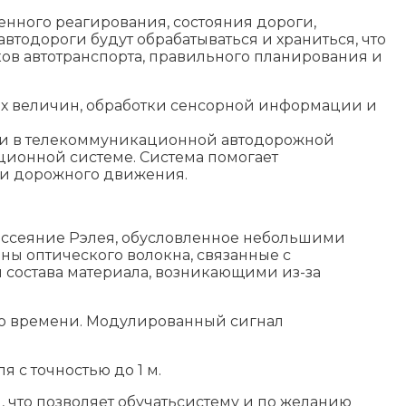
енного реагирования, состояния дороги,
тодороги будут обрабатываться и храниться, что
ков автотранспорта, правильного планирования и
х величин, обработки сенсорной информации и
зи в телекоммуникационной автодорожной
ционной системе. Система помогает
ти дорожного движения.
ассеяние Рэлея, обусловленное небольшими
ы оптического волокна, связанные с
 состава материала, возникающими из-за
.
 во времени. Модулированный сигнал
с точностью до 1 м.
 что позволяет обучатьсистему и по желанию