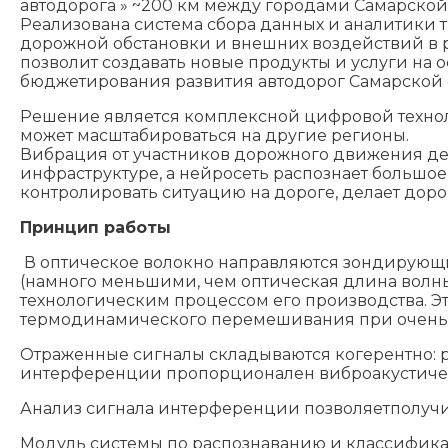
автодорога » ~200 км между городами Самарской
Реализована система сбора данных и аналитики 
дорожной обстановки и внешних воздействий в р
позволит создавать новые продукты и услуги на 
бюджетирования развития автодорог Самарской о
Решение является комплексной цифровой техно
может масштабироваться на другие регионы.
Вибрация от участников дорожного движения д
инфраструктуре, а нейросеть распознает большо
контролировать ситуацию на дороге, делает до
Принцип работы
В оптическое волокно направляются зондирующи
(намного меньшими, чем оптическая длина волн
технологическим процессом его производства. Э
термодинамического перемешивания при очень в
Отраженные сигналы складываются когерентно: р
интерференции пропорционален виброакустиче
Анализ сигнала интерференции позволяетполучит
Модуль системы по распознаванию и классификац