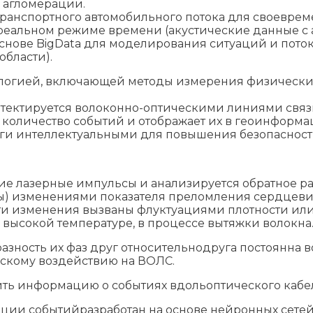
 агломерации.
транспортного автомобильного потока для своеврем
еальном режиме времени (акустические данные с ав
основе BigData для моделирования ситуаций и пото
бласти).
логией, включающей методы измерения физически
етектируется волоконно-оптическими линиями свя
е количество событий и отображает их в геоинформа
роги интеллектуальными для повышения безопаснос
е лазерные импульсы и анализируется обратное р
ы) изменениями показателя преломления сердцевин
ти изменения вызваны флуктуациями плотности или
ысокой температуре, в процессе вытяжки волокна
азность их фаз друг относительнодруга постоянна
скому воздействию на ВОЛС.
ь информацию о событиях вдольоптического кабеля 
ии событийразработан на основе нейронных сетей,