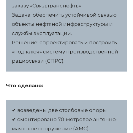
заказу «Связьтранснефть»
Задача: обеспечить устойчивой связью
объекты нефтяной инфраструктуры и
службы эксплуатации.
Решение: спроектировать и построить
«под ключ» систему производственной
радиосвязи (СПРС).
Что сделано:
✔ возведены две столбовые опоры
✔ смонтировано 70-метровое антенно-
мачтовое сооружение (АМС)